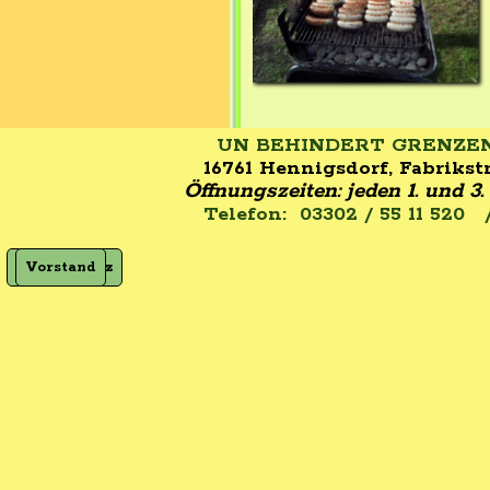
UN BEHINDERT GRENZENLOS
16761 Hennigsdorf, Fabrikstr
Öffnungszeiten:
jeden 1. und 
Telefon: 03302 / 55 11 520 
Datenschutz
Impressum
Vorstand
Satzung
Zurück zum Seiteninhalt