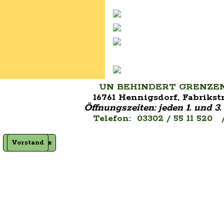
UN BEHINDERT GRENZENLOS
16761 Hennigsdorf, Fabrikstr
Öffnungszeiten:
jeden 1. und 
Telefon: 03302 / 55 11 520 
Datenschutz
Impressum
Vorstand
Satzung
Zurück zum Seiteninhalt