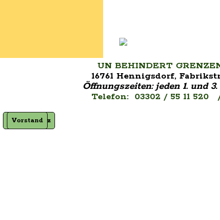
UN BEHINDERT GRENZENLOS
16761 Hennigsdorf, Fabrikstr
Öffnungszeiten:
jeden 1. und 
Telefon: 03302 / 55 11 520 
Datenschutz
Impressum
Vorstand
Satzung
Zurück zum Seiteninhalt